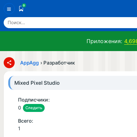
0
≡
Приложения:
4,69
AppAgg
›
Разработчик
Mixed Pixel Studio
Подписчики:
0
Следить
Всего:
1