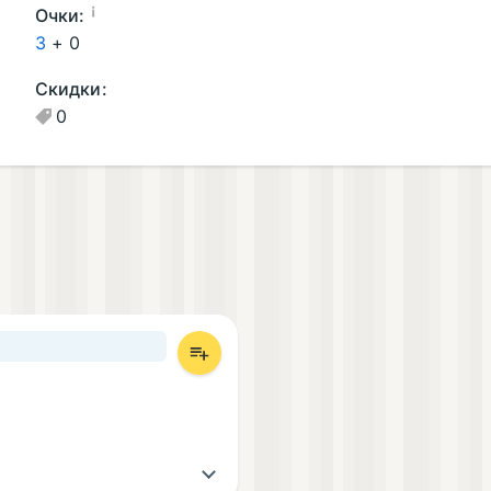
oi
¡
Очки:
d
3
+
0
И
Скидки:
г
0
р
ы
(1
)