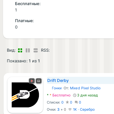
Бесплатные:
1
Платные:
0
Вид:
RSS:
Показано:
1
из
1
Drift Derby
Гонки
От:
Mixed Pixel Studio
Android Игры:
*
*
Бесплатно
3 дня назад
Списки:
0
0
0
Очки:
3
+
0
1K · Серебро