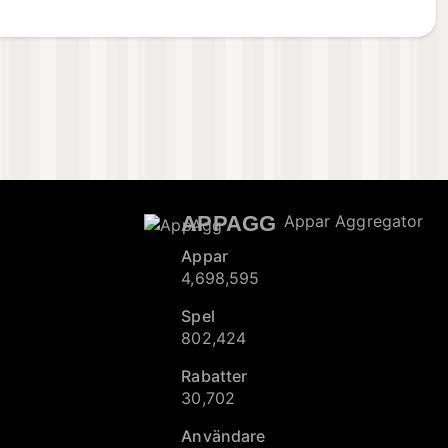
APPAGG
Appar Aggregator
Appar
4,698,595
Spel
802,424
Rabatter
30,702
Användare