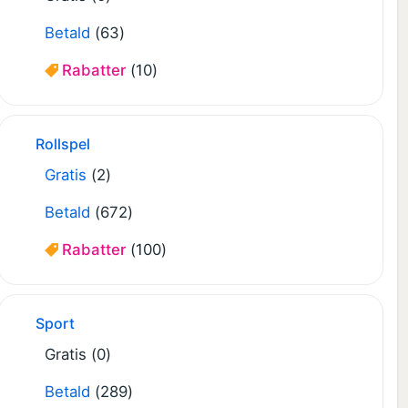
Betald
(63)
Rabatter
(10)
Rollspel
Gratis
(2)
Betald
(672)
Rabatter
(100)
Sport
Gratis
(0)
Betald
(289)