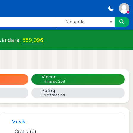
Nintendo
vändare:
559,096
Videor
Nintendo Spel
Poäng
Nintendo Spel
Musik
Gratis
(0)