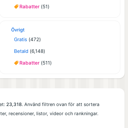
Rabatter
(51)
Övrigt
Gratis
(472)
Betald
(6,148)
Rabatter
(511)
tet:
23,318
. Använd filtren ovan för att sortera
er, recensioner, listor, videor och rankningar.