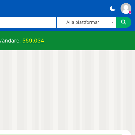
Alla plattformar
vändare:
559,034