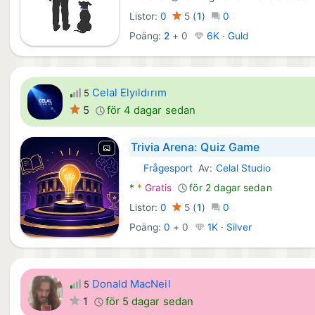
Listor:
0
5
(
1
)
0
Poäng:
2
+
0
6K · Guld
Celal Elyıldırım
5
5
för 4 dagar sedan
Trivia Arena: Quiz Game
Frågesport
Av:
Celal Studio
Android Spel:
*
*
Gratis
för 2 dagar sedan
Listor:
0
5
(
1
)
0
Poäng:
0
+
0
1K · Silver
Donald MacNeil
5
1
för 5 dagar sedan