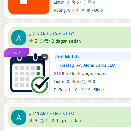
Listor:
0
5
(
1
)
0
Poäng:
0
+
0
1K · Guld
Aloha Gems LLC
16
5
för 2 dagar sedan
Nytt
Unit Match
Företag
Av:
Aloha Gems LLC
Windows Appar:
$1.99
för 3 dagar sedan
Listor:
0
5
(
1
)
0
Poäng:
1
+
0
1K · Silver
Aloha Gems LLC
16
5
för 2 dagar sedan