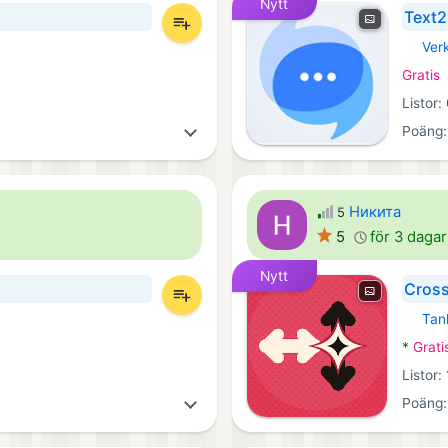
Nytt
Text2
Ver
Window
Gratis
Listor:
Poäng
Никита
5
5
för 3 daga
Nytt
Cross
Tan
Androi
*
Grati
Listor:
Poäng