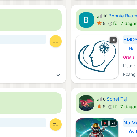
Bonnie Bau
10
5
för 7 daga
EMOS
Häls
iOS Ap
Gratis
Listor:
Poäng
Sohel Taj
6
5
för 7 daga
No Ma
Övri
PlaySta