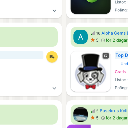
Listor:
Poäng
Aloha Gems 
16
5
för 2 daga
Top 
Und
Window
Gratis
Listor:
Poäng
Busekrus Kal
5
5
för 2 daga