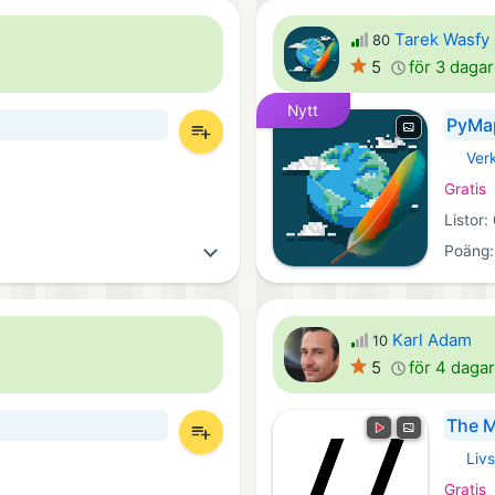
Tarek Wasfy
80
5
för 3 daga
Nytt
PyMap
Ver
Androi
Gratis
Listor:
Poäng
Karl Adam
10
5
för 4 daga
The 
Livs
Androi
Gratis