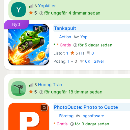
Yopkiller
6
5
för ungefär 4 timmar sedan
Nytt
Tankapult
Action
Av:
Yop
Android Spel:
*
*
Gratis
för 5 dagar sedan
Listor:
1
5
(
1
)
0
Poäng:
1
+
0
6K · Silver
Huong Tran
5
5
för ungefär 18 timmar sedan
PhotoQuote: Photo to Quote
Företag
Av:
ogsoftware
Android Appar:
*
Gratis
för 3 dagar sedan