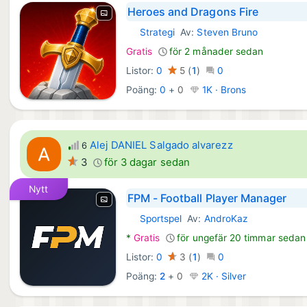
Heroes and Dragons Fire
Strategi
Av:
Steven Bruno
iOS Spel:
Gratis
för 2 månader sedan
Listor:
0
5
(
1
)
0
Poäng:
0
+
0
1K · Brons
Alej DANIEL Salgado alvarezz
6
3
för 3 dagar sedan
Nytt
FPM - Football Player Manager
Sportspel
Av:
AndroKaz
Android Spel:
*
Gratis
för ungefär 20 timmar sedan
Listor:
0
3
(
1
)
0
Poäng:
2
+
0
2K · Silver