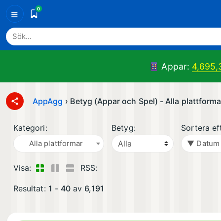
0
≡
Appar:
4,695,
AppAgg
›
Betyg (Appar och Spel) - Alla plattform
Kategori:
Betyg:
Sortera ef
Alla plattformar
▼ Datum
Visa:
RSS:
Resultat:
1
-
40
av
6,191