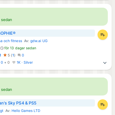
m
r sedan
OPHIE®
a och fitness
Av:
gdw.ai UG
par:
för 13 dagar sedan
1
5
(
1
)
0
:
0
+
0
1K · Silver
r sedan
n's Sky PS4 & PS5
gt
Av:
Hello Games LTD
tion Spel: