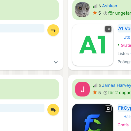
Ashkan
6
5
för ungefä
A1 Vo
Utb
Androi
*
Grati
Listor:
Poäng
James Harve
5
5
för 2 daga
FitCy
Häls
iOS Ap
Gratis