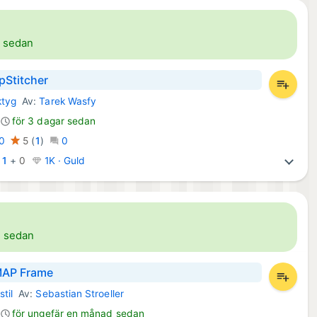
r sedan
Stitcher
ktyg
Av:
Tarek Wasfy
d Appar:
för 3 dagar sedan
0
5
(
1
)
0
:
1
+
0
1K · Guld
r sedan
MAP Frame
stil
Av:
Sebastian Stroeller
d Appar:
för ungefär en månad sedan