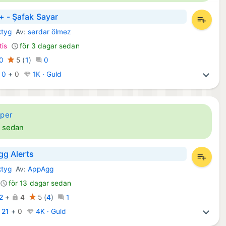
+ - Şafak Sayar
ktyg
Av:
serdar ölmez
d Appar:
tis
för 3 dagar sedan
0
5
(
1
)
0
:
0
+
0
1K · Guld
per
r sedan
g Alerts
ktyg
Av:
AppAgg
d Appar:
för 13 dagar sedan
2
+
4
5
(
4
)
1
:
21
+
0
4K · Guld