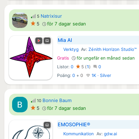
Natrixisur
5
5
för 7 dagar sedan
Mia AI
Verktyg
Av:
Zénith Horrizon Studio™
Android Appar:
Gratis
för ungefär en månad sedan
Listor:
0
5
(
1
)
0
Poäng:
0
+
0
1K · Silver
Bonnie Baum
10
5
för 7 dagar sedan
EMOSOPHIE®
Kommunikation
Av:
gdw.ai
Android Appar: