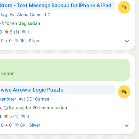
Store - Text Message Backup for iPhone & iPad
ktyg
Av:
Aloha Gems LLC
s Appar:
för en dag sedan
0
5
(
1
)
1
:
0
+
0
1K · Silver
r sedan
wise Arrows: Logic Puzzle
kenötter
Av:
DDI Games
d Spel:
s
för ungefär 20 timmar sedan
1
5
(
1
)
0
:
0
+
0
8K · Silver