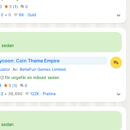
0
5
(
1
)
0
:
0
+
0
6K · Guld
r sedan
ycoon: Coin Theme Empire
ulator
Av:
BeheFun Games Limited
l:
för ungefär en månad sedan
1
5
(
1
)
0
:
2
+
39,690
122K · Platina
r sedan