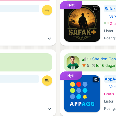
Nytt
Şafak
Ver
Androi
*
*
Gra
Listor:
Poäng
Sheldon Coo
37
5
för 6 daga
Nytt
AppAg
Ver
Androi
Gratis
Listor:
Poäng