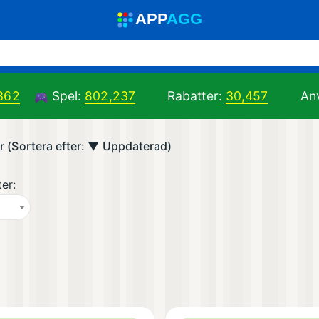
A
PP
A
GG
362
Spel:
802,237
Rabatter:
30,457
An
ar (Sortera efter: ▼ Uppdaterad)
ter: