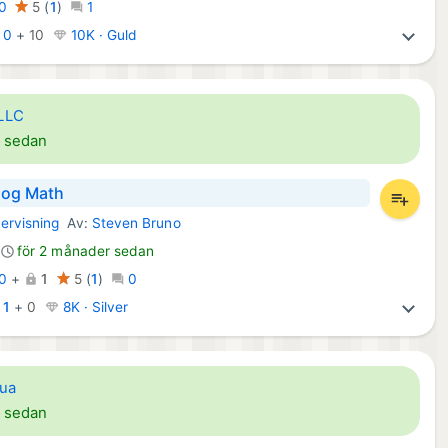
0
5
(
1
)
1
:
0
+
10
10K · Guld
LLC
r sedan
Dog Math
ervisning
Av:
Steven Bruno
s Spel:
för 2 månader sedan
0
+
1
5
(
1
)
0
:
1
+
0
8K · Silver
iua
r sedan