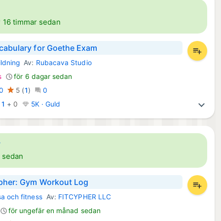
r 16 timmar sedan
cabulary for Goethe Exam
ildning
Av:
Rubacava Studio
d Appar:
s
för 6 dagar sedan
0
5
(
1
)
0
:
1
+
0
5K · Guld
y
r sedan
pher: Gym Workout Log
a och fitness
Av:
FITCYPHER LLC
par:
för ungefär en månad sedan