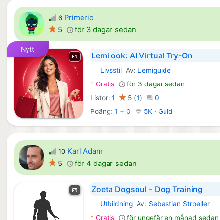
Primerio
6
5
för 3 dagar sedan
Nytt
Lemilook: AI Virtual Try-On
Livsstil
Av:
Lemiguide
Android Appar:
*
Gratis
för 3 dagar sedan
Listor:
1
5
(
1
)
0
Poäng:
1
+
0
5K · Guld
Karl Adam
10
5
för 4 dagar sedan
Zoeta Dogsoul - Dog Training
Utbildning
Av:
Sebastian Stroeller
Android Appar:
*
Gratis
för ungefär en månad sedan