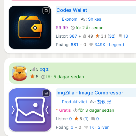
Codes Wallet
Ekonomi
Av:
Shikes
Android Appar:
$9.99
för 2 år sedan
Listor:
387
+
49
3.1
(
32
)
13
Poäng:
881
+
0
349K · Legend
xq z
5
5
för 5 dagar sedan
ImgZilla - Image Compressor
Produktivitet
Av:
贤钦 张
macOS Appar:
*
Gratis
för 3 dagar sedan
Listor:
0
5
(
1
)
0
Poäng:
0
+
0
1K · Silver