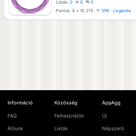
Listák:
0
0
0
Pontok:
3
+
16,276
39K · Legenda
Információ
Közösség
AppAgg
FAQ
Felhasználók
Új
Rólunk
Listák
Népszerű