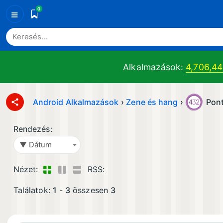
0
≡
Alkalmazások:
4,706,4
Android Alkalmazások
›
Zene és hang
›
Pon
Rendezés:
▼ Dátum
Nézet:
RSS:
Találatok:
1
-
3
összesen
3