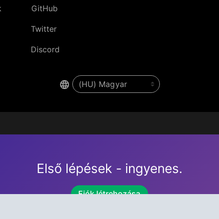
k
GitHub
Twitter
Discord
Első lépések - ingyenes.
Fiók létrehozása