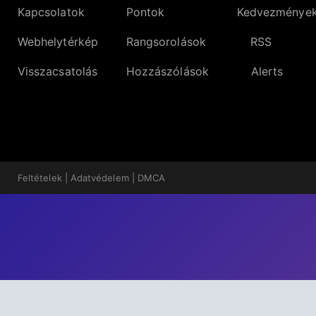
Kapcsolatok
Pontok
Kedvezménye
Webhelytérkép
Rangsorolások
RSS
Visszacsatolás
Hozzászólások
Alerts
Feltételek
|
Adatvédelem
|
DMCA