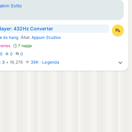
iakim Sotto
layer: 432Hz Converter
e és hang
Által:
Appum Studios
d Alkalmazások:
yenes
7 napja
:
0
0
0
:
3
+
16,276
39K · Legenda