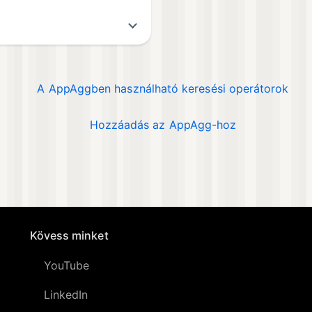
A AppAggben használható keresési operátorok
Hozzáadás az AppAgg-hoz
Kövess minket
YouTube
LinkedIn