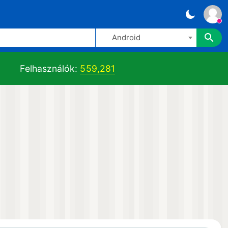
Android
Felhasználók:
559,281