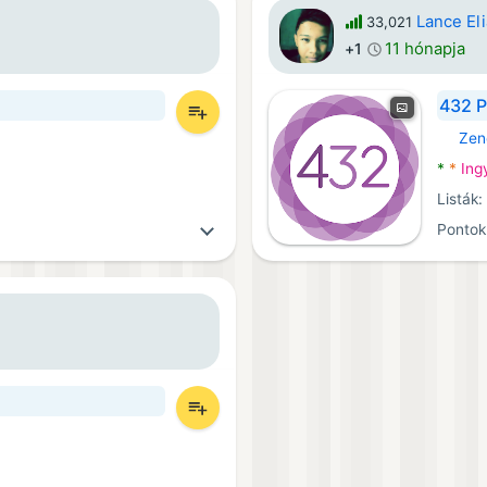
Lance El
33,021
11 hónapja
+1
432 P
Zen
Androi
*
*
Ing
Listák
Pontok