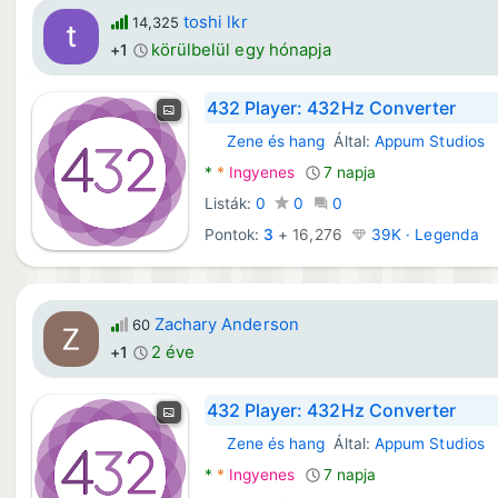
toshi lkr
14,325
körülbelül egy hónapja
+1
432 Player: 432Hz Converter
Zene és hang
Által:
Appum Studios
Android Alkalmazások:
*
*
Ingyenes
7 napja
Listák:
0
0
0
Pontok:
3
+
16,276
39K · Legenda
Zachary Anderson
60
2 éve
+1
432 Player: 432Hz Converter
Zene és hang
Által:
Appum Studios
Android Alkalmazások:
*
*
Ingyenes
7 napja