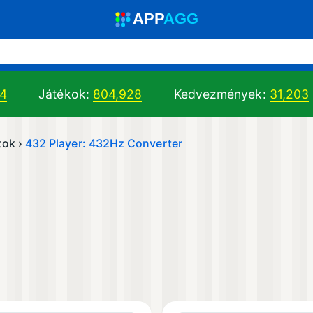
A
PP
A
GG
44
Játékok:
804,928
Kedvezmények:
31,203
tok ›
432 Player: 432Hz Converter