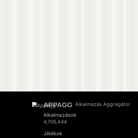
APPAGG
Alkalmazás Aggregátor
Alkalmazások
4,706,444
Játékok