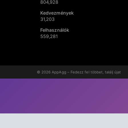
804,928
Kedvezmények
31,203
Felhasználók
559,281
© 2026
AppAgg – Fedezz fel többet, találj újat