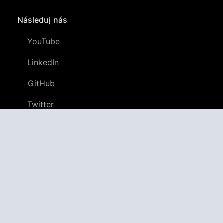
Následuj nás
YouTube
LinkedIn
GitHub
Twitter
Discord
APPAGG
Aplikační Agregátor
Aplikace
4,706,229
Hry
804,814