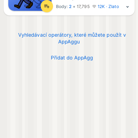
Body:
2
+
17,795
12K · Zlato
Vyhledávací operátory, které můžete použít v
AppAggu
Přidat do AppAgg