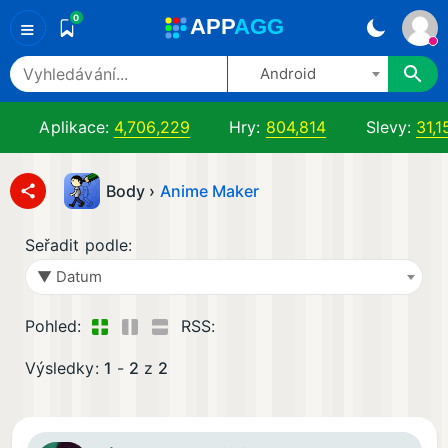
0
A
PP
A
GG
≡
Android
Aplikace:
4,706,229
Hry:
804,814
Slevy:
31,1
Body ›
Anime Maker
Seřadit podle:
▼ Datum
Pohled:
RSS:
Výsledky:
1
-
2
z
2