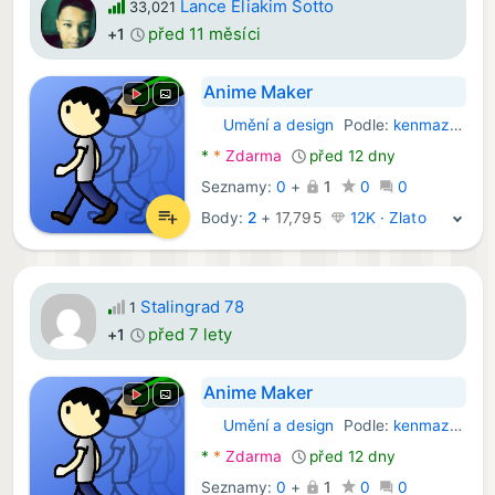
Lance Eliakim Sotto
33,021
před 11 měsíci
+1
Anime Maker
Umění a design
Podle:
kenmaz.net
Android Aplikace:
*
*
Zdarma
před 12 dny
Seznamy:
0
+
1
0
0
Body:
2
+
17,795
12K · Zlato
Stalingrad 78
1
před 7 lety
+1
Anime Maker
Umění a design
Podle:
kenmaz.net
Android Aplikace:
*
*
Zdarma
před 12 dny
Seznamy:
0
+
1
0
0