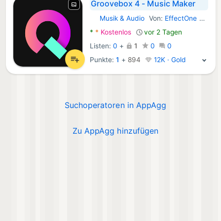
Groovebox 4 - Music Maker
Musik & Audio
Von:
EffectOne Software
Android Apps:
*
*
Kostenlos
vor 2 Tagen
Listen:
0
+
1
0
0
Punkte:
1
+
894
12K · Gold
Suchoperatoren in AppAgg
Zu AppAgg hinzufügen