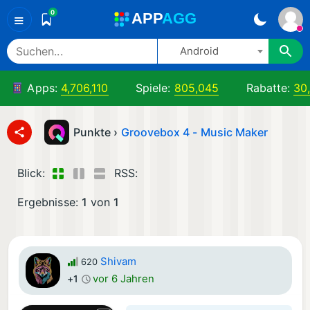
0
A
PP
A
GG
≡
Android
Apps:
4,706,110
Spiele:
805,045
Rabatte:
30
Punkte ›
Groovebox 4 - Music Maker
Blick:
RSS:
Ergebnisse:
1
von
1
Shivam
620
vor 6 Jahren
+1