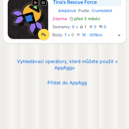
Tina's Rescue Force
Arkádové
Podle:
Crumblebit
Android Hry:
Zdarma
před 3 měsíci
Seznamy:
0
+
1
0
0
Body:
1
+
0
1K · Stříbro
Vyhledávací operátory, které můžete použít v
AppAggu
Přidat do AppAgg