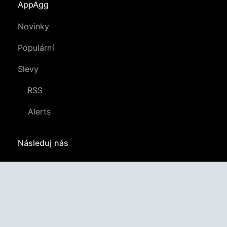
AppAgg
Novinky
Populární
Slevy
RSS
Alerts
Následuj nás
YouTube
LinkedIn
GitHub