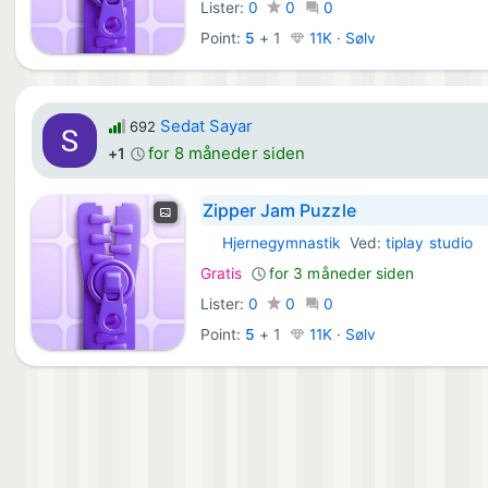
Lister:
0
0
0
Point:
5
+
1
11K · Sølv
Sedat Sayar
692
for 8 måneder siden
+1
Zipper Jam Puzzle
Hjernegymnastik
Ved:
tiplay studio
iOS Spil:
Gratis
for 3 måneder siden
Lister:
0
0
0
Point:
5
+
1
11K · Sølv