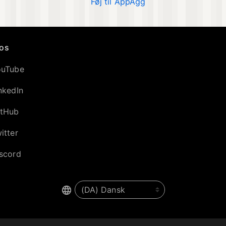
Føj til AppAgg
 os
ouTube
nkedIn
itHub
itter
scord