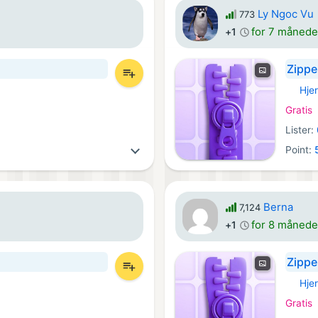
Ly Ngoc Vu
773
for 7 månede
+1
Zippe
Hje
iOS Spi
Gratis
Lister:
Point:
Berna
7,124
for 8 månede
+1
Zippe
Hje
iOS Spi
Gratis