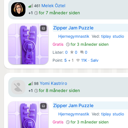
Melek Öztel
461
for 7 måneder siden
+1
Zipper Jam Puzzle
Hjernegymnastik
Ved:
tiplay studio
iOS Spil:
Gratis
for 3 måneder siden
Lister:
0
0
0
Point:
5
+
1
11K · Sølv
Yomi Kastriro
98
for 8 måneder siden
+1
Zipper Jam Puzzle
Hjernegymnastik
Ved:
tiplay studio
iOS Spil:
Gratis
for 3 måneder siden