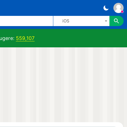
iOS
ugere:
559,107