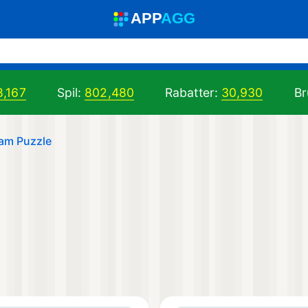
A
PP
A
GG
8,167
Spil:
802,480
Rabatter:
30,930
Br
Jam Puzzle