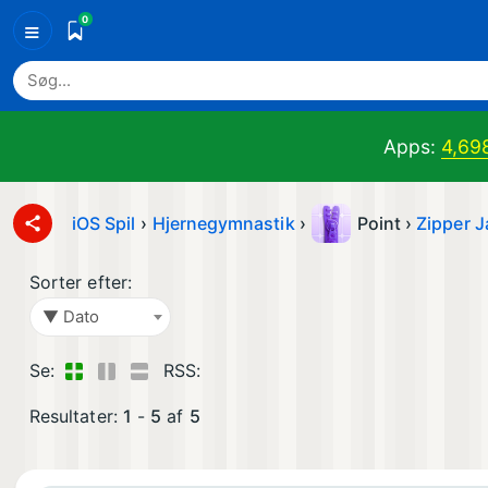
0
≡
Apps:
4,69
iOS Spil
›
Hjernegymnastik
›
Point ›
Zipper 
Sorter efter:
▼ Dato
Se:
RSS:
Resultater:
1
-
5
af
5