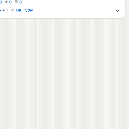
0
0
0
5
+
1
11K · Sølv