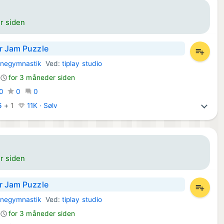
r siden
r Jam Puzzle
rnegymnastik
Ved:
tiplay studio
l:
for 3 måneder siden
0
0
0
5
+
1
11K · Sølv
r siden
r Jam Puzzle
rnegymnastik
Ved:
tiplay studio
l:
for 3 måneder siden