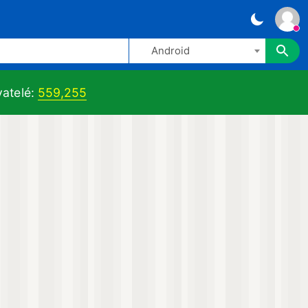
Android
atelé:
559,255