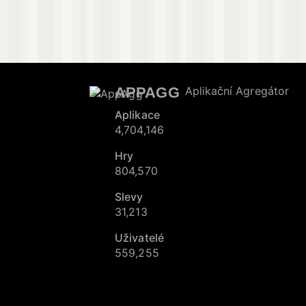
APPAGG
Aplikační Agregátor
Aplikace
4,704,146
Hry
804,570
Slevy
31,213
Uživatelé
559,255