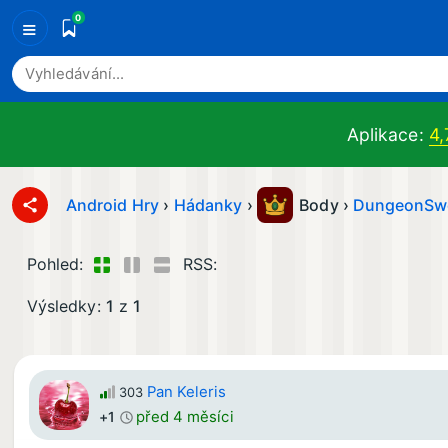
0
≡
Aplikace:
4,
Android Hry
›
Hádanky
›
Body ›
DungeonSw
Pohled:
RSS:
Výsledky:
1
z
1
Pan Keleris
303
před 4 měsíci
+1