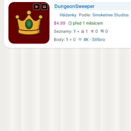
DungeonSweeper
Hádanky
Podle:
Smoketree Studios
Android Hry:
$4.99
před 1 měsícem
Seznamy:
1
+
1
0
0
Body:
1
+
0
8K · Stříbro