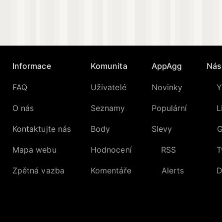
Informace
Komunita
AppAgg
Nás
FAQ
Uživatelé
Novinky
Y
O nás
Seznamy
Populární
L
Kontaktujte nás
Body
Slevy
G
Mapa webu
Hodnocení
RSS
T
Zpětná vazba
Komentáře
Alerts
D