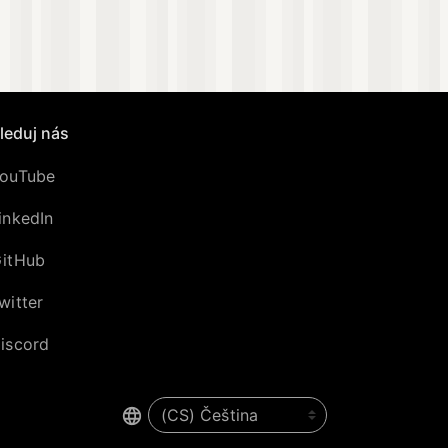
leduj nás
ouTube
inkedIn
itHub
witter
iscord