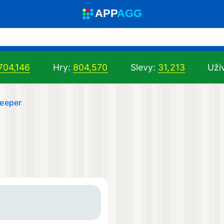
A
PP
A
GG
704,146
Hry:
804,570
Slevy:
31,213
Uživ
eeper