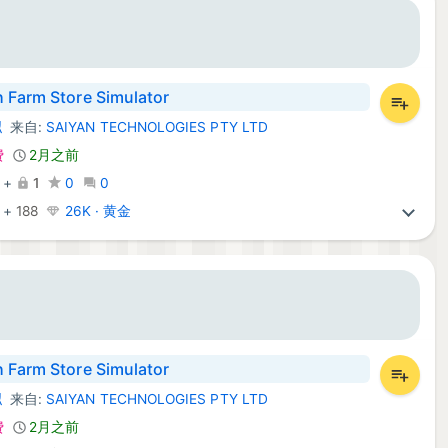
 Farm Store Simulator
拟
来自:
SAIYAN TECHNOLOGIES PTY LTD
id 游戏:
费
2月之前
+
1
0
0
+
188
26K · 黄金
 Farm Store Simulator
拟
来自:
SAIYAN TECHNOLOGIES PTY LTD
id 游戏:
费
2月之前