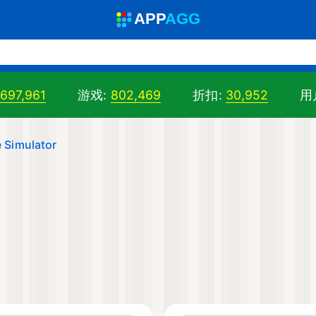
A
PP
A
GG
,697,961
游戏:
802,469
折扣:
30,952
用
 Simulator