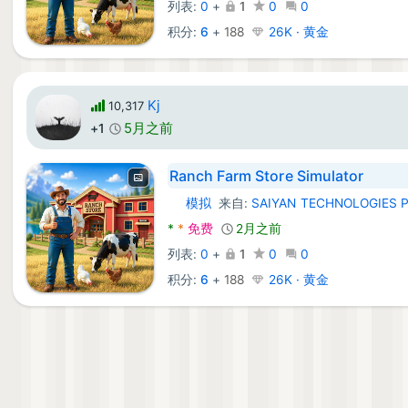
列表:
0
+
1
0
0
积分:
6
+
188
26K · 黄金
Kj
10,317
5月之前
+1
Ranch Farm Store Simulator
模拟
来自:
SAIYAN TECHNOLOGIES 
Android 游戏:
*
*
免费
2月之前
列表:
0
+
1
0
0
积分:
6
+
188
26K · 黄金