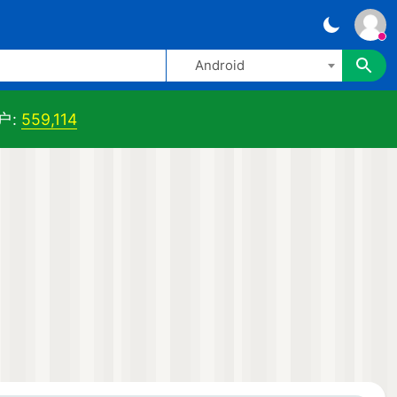
Android
户:
559,114