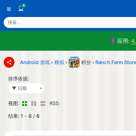
0
≡
应用:
4
Android 游戏
›
模拟
›
积分 ›
Ranch Farm Store
排序依据:
▼ 日期
视图:
RSS:
结果:
1
-
6
/
6