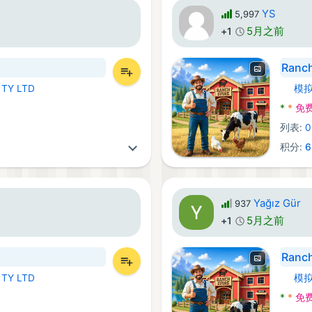
YS
5,997
5月之前
+1
Ranch
PTY LTD
模
Andro
*
*
免
列表:
0
积分:
6
Yağız Gür
937
5月之前
+1
Ranch
PTY LTD
模
Andro
*
*
免