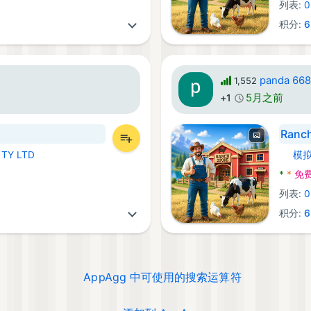
列表:
0
积分:
6
panda 66
1,552
5月之前
+1
Ranch
PTY LTD
模
Andro
*
*
免
列表:
0
积分:
6
AppAgg 中可使用的搜索运算符