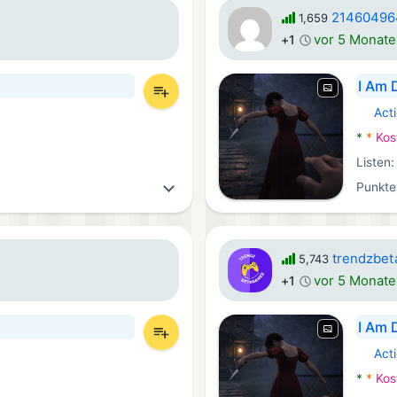
21460496
1,659
vor 5 Monat
+1
I Am 
Act
Android
*
*
Kos
Listen
Punkte
trendzbet
5,743
vor 5 Monat
+1
I Am 
Act
Android
*
*
Kos