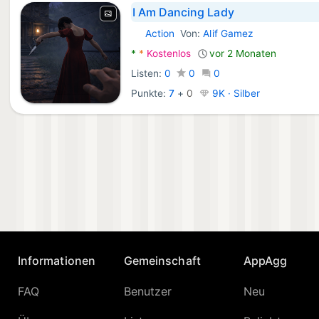
I Am Dancing Lady
Action
Von:
Alif Gamez
Android Spiele:
*
*
Kostenlos
vor 2 Monaten
Listen:
0
0
0
Punkte:
7
+
0
9K · Silber
Informationen
Gemeinschaft
AppAgg
FAQ
Benutzer
Neu