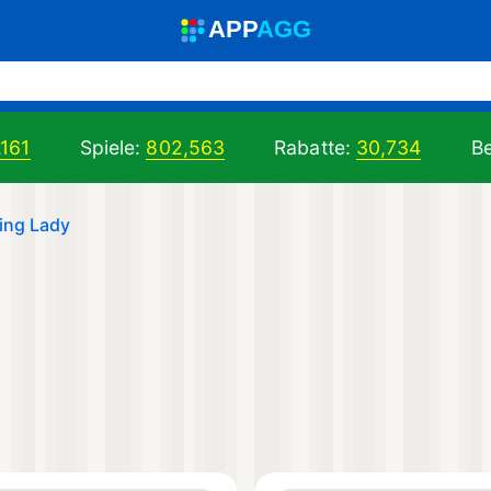
A
PP
A
GG
,161
Spiele:
802,563
Rabatte:
30,734
Be
ing Lady