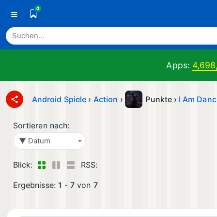
0
≡
Apps:
4,698
Android Spiele
›
Action
›
Punkte ›
I Am Danc
Sortieren nach:
▼ Datum
Blick:
RSS:
Ergebnisse:
1
-
7
von
7