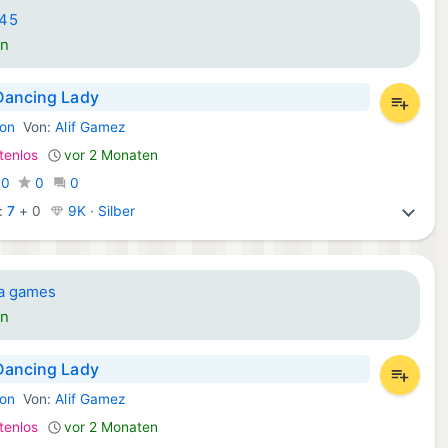
45
en
Dancing Lady
ion
Von:
Alif Gamez
 Spiele:
tenlos
vor 2 Monaten
:
0
0
0
:
7
+
0
9K · Silber
a games
en
Dancing Lady
ion
Von:
Alif Gamez
 Spiele:
tenlos
vor 2 Monaten