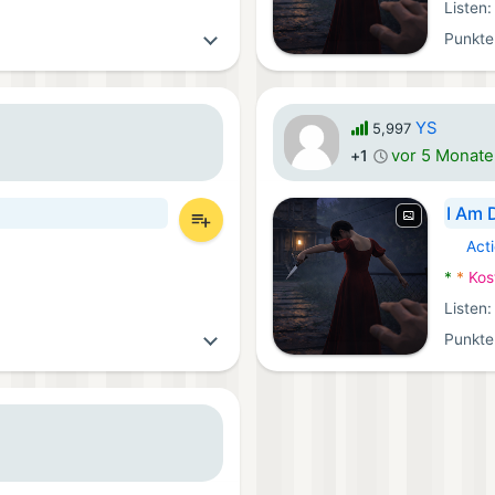
Listen
Punkte
YS
5,997
vor 5 Monat
+1
I Am 
Act
Android
*
*
Kos
Listen
Punkte