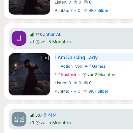
Listen:
0
0
0
Punkte:
7
+
0
9K · Silber
Johar Ali
778
vor 5 Monaten
+1
I Am Dancing Lady
Action
Von:
Alif Gamez
Android Spiele:
*
*
Kostenlos
vor 2 Monaten
Listen:
0
0
0
Punkte:
7
+
0
9K · Silber
최장선
607
vor 5 Monaten
+1