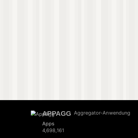
APPAGG
Aggregator-Anwendung
Apps
4,698,161