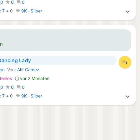
:
0
0
0
:
7
+
0
9K · Silber
en
Dancing Lady
ion
Von:
Alif Gamez
 Spiele:
tenlos
vor 2 Monaten
:
0
0
0
:
7
+
0
9K · Silber