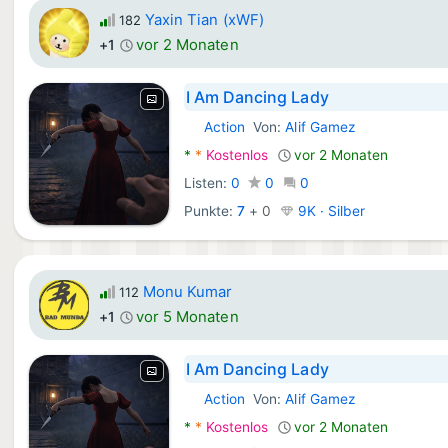
Yaxin Tian (xWF)
182
vor 2 Monaten
+1
I Am Dancing Lady
Action
Von:
Alif Gamez
Android Spiele:
*
*
Kostenlos
vor 2 Monaten
Listen:
0
0
0
Punkte:
7
+
0
9K · Silber
Monu Kumar
112
vor 5 Monaten
+1
I Am Dancing Lady
Action
Von:
Alif Gamez
Android Spiele:
*
*
Kostenlos
vor 2 Monaten