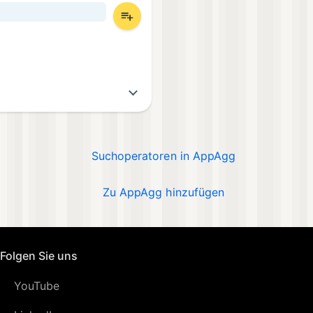
Suchoperatoren in AppAgg
Zu AppAgg hinzufügen
Folgen Sie uns
YouTube