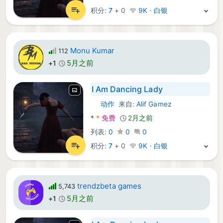
积分:
7
+
0
9K · 白银
Monu Kumar
112
5月之前
+1
I Am Dancing Lady
动作
来自:
Alif Gamez
Android 游戏:
*
*
免费
2月之前
列表:
0
0
0
积分:
7
+
0
9K · 白银
trendzbeta games
5,743
5月之前
+1