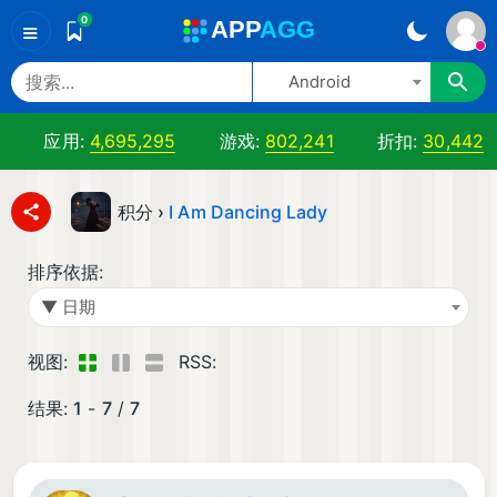
0
A
PP
A
GG
≡
Android
应用:
4,695,295
游戏:
802,241
折扣:
30,442
积分 ›
I Am Dancing Lady
排序依据:
▼ 日期
视图:
RSS:
结果:
1
-
7
/
7