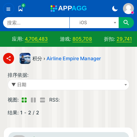
0
A
PP
A
GG
≡
iOS
应用:
4,706,483
游戏:
805,708
折扣:
29,741
积分 ›
Airline Empire Manager
排序依据:
▼ 日期
视图:
RSS:
结果:
1
-
2
/
2