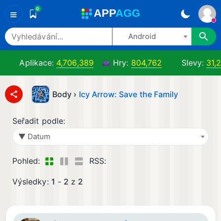
0
A
PP
A
GG
≡
Android
Aplikace:
4,706,389
Hry:
804,762
Slevy:
31,
Body ›
Icy Arrow: Save the Family
Seřadit podle:
▼ Datum
Pohled:
RSS:
Výsledky:
1
-
2
z
2