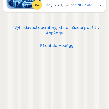
Body:
2
+
1,752
57K · Zlato
Vyhledávací operátory, které můžete použít v
AppAggu
Přidat do AppAgg