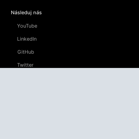
Následuj nás
YouTube
LinkedIn
GitHub
Twitter
Discord
APPAGG
Aplikační Agregátor
Aplikace
4,706,389
Hry
804,762