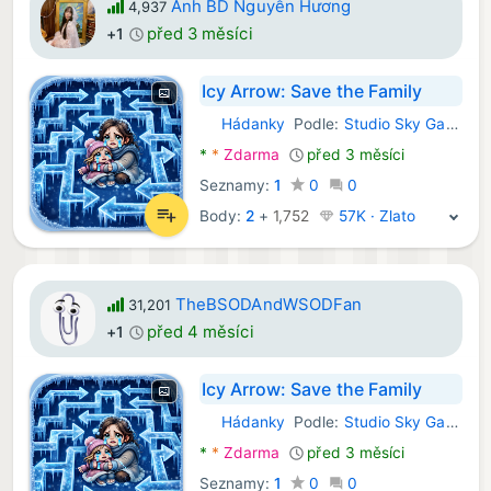
Anh BD Nguyễn Hương
4,937
před 3 měsíci
+1
Icy Arrow: Save the Family
Hádanky
Podle:
Studio Sky Games
Android Hry:
*
*
Zdarma
před 3 měsíci
Seznamy:
1
0
0
Body:
2
+
1,752
57K · Zlato
TheBSODAndWSODFan
31,201
před 4 měsíci
+1
Icy Arrow: Save the Family
Hádanky
Podle:
Studio Sky Games
Android Hry:
*
*
Zdarma
před 3 měsíci
Seznamy:
1
0
0