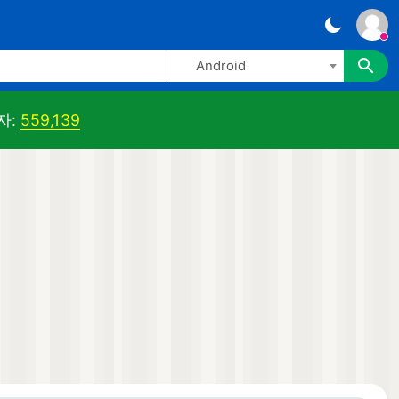
Android
자:
559,139