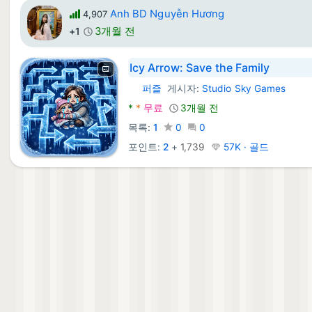
Anh BD Nguyễn Hương
4,907
3개월 전
+1
Icy Arrow: Save the Family
퍼즐
게시자:
Studio Sky Games
Android 게임:
*
*
무료
3개월 전
목록:
1
0
0
포인트:
2
+
1,739
57K · 골드