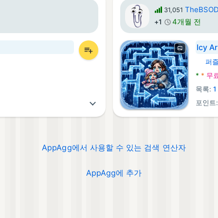
TheBSO
31,051
4개월 전
+1
Icy A
퍼
Andro
*
*
무
목록:
1
포인트
AppAgg에서 사용할 수 있는 검색 연산자
AppAgg에 추가