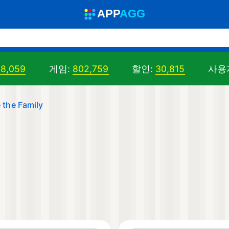
A
PP
A
GG
98,059
게임:
802,759
할인:
30,815
사용
 the Family