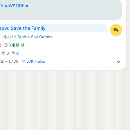
DAndWSODFan
rrow: Save the Family
즐
게시자:
Studio Sky Games
id 게임:
료
3개월 전
0
0
:
2
+
1,739
57K · 골드