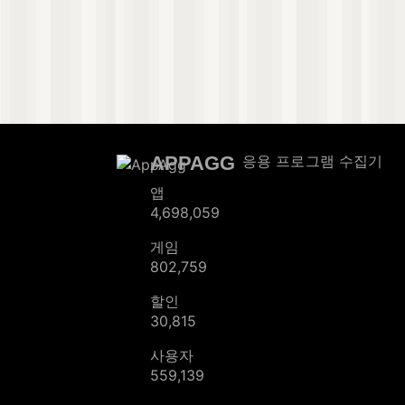
APPAGG
응용 프로그램 수집기
앱
4,698,059
게임
802,759
할인
30,815
사용자
559,139