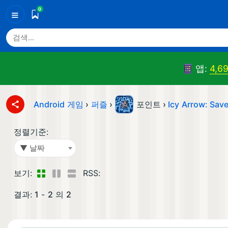
0
≡
앱:
4,6
Android 게임
›
퍼즐
›
포인트 ›
Icy Arrow: Save
정렬기준:
▼ 날짜
보기:
RSS:
결과:
1
-
2
의
2