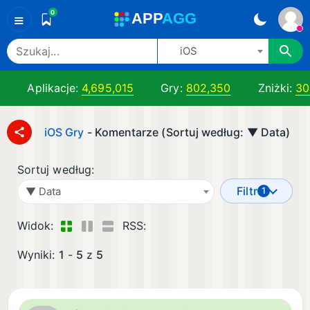
0
A
PP
A
GG
≡
iOS
Aplikacje:
4,695,015
Gry:
802,350
Zniżki:
30
iOS Gry
- Komentarze (Sortuj według: ▼ Data)
Sortuj według:
Filtr
▼ Data
1
Widok:
RSS:
Wyniki:
1
-
5
z
5