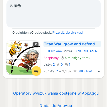
🫰🏽😘
0
polubienia
0
odpowiedzi
Przejdź do dyskusji
Titan War: grow and defend
Karciane
Przez:
BINGCHUAN NETWORK (HONG KONG) COMPANY LIMITED
iOS Gry:
Bezpłatny
5 miesięcy temu
Listy:
2
0
1
Punkty:
7
+
3,387
61K · Platyna
Operatory wyszukiwania dostępne w AppAggu
Dodaj do AppAgg