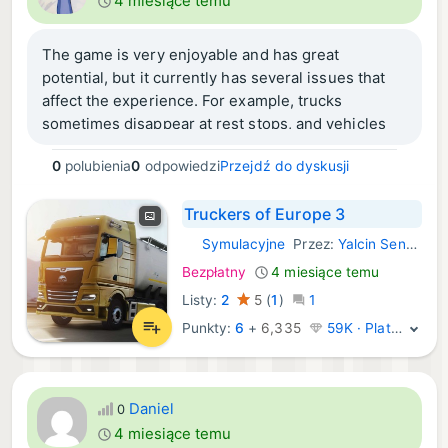
4 miesiące temu
The game is very enjoyable and has great
potential, but it currently has several issues that
affect the experience. For example, trucks
sometimes disappear at rest stops, and vehicles
may suddenly stop at toll gates or customs,
0
polubienia
0
odpowiedzi
Przejdź do dyskusji
causing unrealistic traffic jams.
Truckers of Europe 3
We hope these glitches can be fixed in future
updates, especially improving the AI traffic system
Symulacyjne
Przez:
Yalcin Senturk
iOS Gry:
and vehicle behavior.
Bezpłatny
4 miesiące temu
Listy:
2
5
(
1
)
1
Additionally, we would love to see more realism in
Punkty:
6
+
6,335
59K · Platyna
the game, similar to Euro Truck Simulator, along
with more focus and expansion on the countries
already included in the game, with improved maps,
roads, and details.
Daniel
0
4 miesiące temu
Thank you for your efforts, and we look forward to