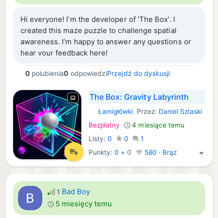
future updates.
Hi everyone! I’m the developer of 'The Box'. I
created this maze puzzle to challenge spatial
awareness. I’m happy to answer any questions or
hear your feedback here!
0
polubienia
0
odpowiedzi
Przejdź do dyskusji
The Box: Gravity Labyrinth
Łamigłówki
Przez:
Daniel Szlaski
iOS Gry:
Bezpłatny
4 miesiące temu
Listy:
0
0
1
Punkty:
0
+
0
580 · Brąz
Bad Boy
1
5 miesięcy temu