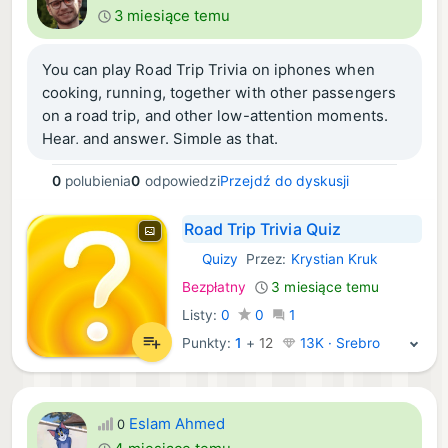
3 miesiące temu
You can play Road Trip Trivia on iphones when
cooking, running, together with other passengers
on a road trip, and other low-attention moments.
Hear, and answer. Simple as that.
0
polubienia
0
odpowiedzi
Przejdź do dyskusji
Road Trip Trivia Quiz
Quizy
Przez:
Krystian Kruk
iOS Gry:
Bezpłatny
3 miesiące temu
Listy:
0
0
1
Punkty:
1
+
12
13K · Srebro
Eslam Ahmed
0