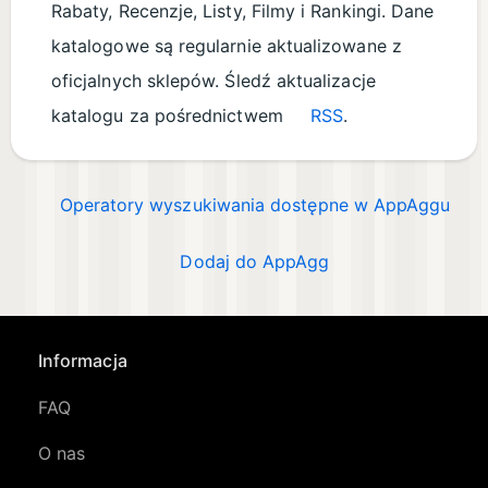
Rabaty, Recenzje, Listy, Filmy i Rankingi. Dane
katalogowe są regularnie aktualizowane z
oficjalnych sklepów. Śledź aktualizacje
katalogu za pośrednictwem
RSS
.
Operatory wyszukiwania dostępne w AppAggu
Dodaj do AppAgg
Informacja
FAQ
O nas