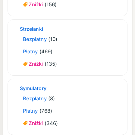
Zniżki
(156)
Strzelanki
Bezpłatny
(10)
Płatny
(469)
Zniżki
(135)
Symulatory
Bezpłatny
(8)
Płatny
(768)
Zniżki
(346)