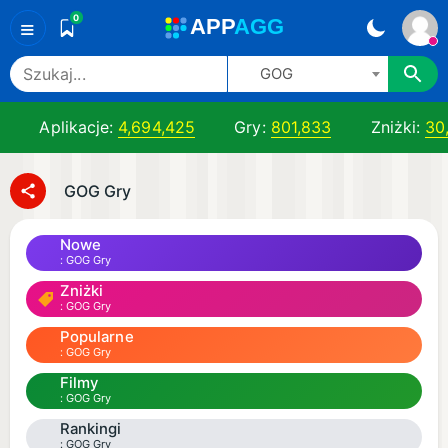
0
A
PP
A
GG
≡
GOG
Aplikacje:
4,694,425
Gry:
801,833
Zniżki:
30
GOG Gry
Nowe
GOG Gry
Zniżki
GOG Gry
Popularne
GOG Gry
Filmy
GOG Gry
Rankingi
GOG Gry