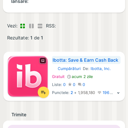
lansare:
Vezi:
RSS:
Rezultate:
1
de
1
Ibotta: Save & Earn Cash Back
Cumpărături
De:
Ibotta, Inc.
iOS Aplicații:
Gratuit
acum 2 zile
Liste:
0
0
0
Punctele:
2
+
1,958,180
196K · Legendă
Trimite