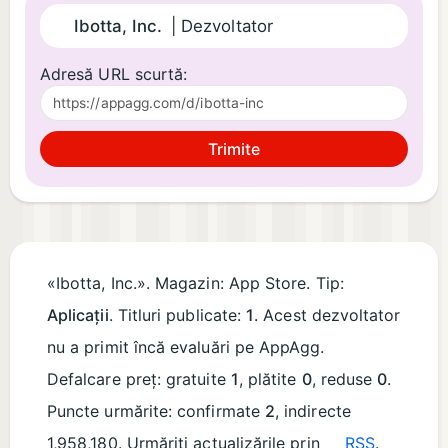
Ibotta, Inc.
| Dezvoltator
Adresă URL scurtă:
Trimite
«Ibotta, Inc.». Magazin: App Store. Tip:
Aplicații
. Titluri publicate:
1
. Acest dezvoltator
nu a primit încă evaluări pe AppAgg.
Defalcare preț: gratuite
1
, plătite
0
, reduse
0
.
Puncte urmărite: confirmate
2
, indirecte
1,958,180. Urmăriți actualizările prin
RSS
.