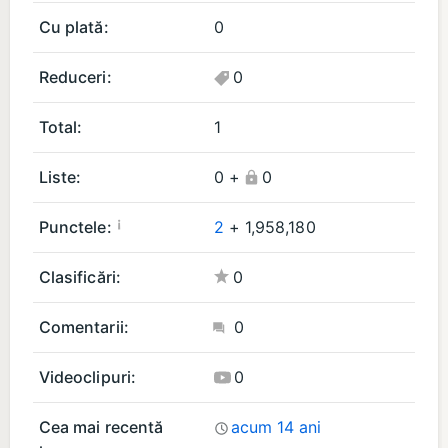
A
Cu plată:
0
pl
ic
Reduceri:
0
aț
ii
Total:
1
(1
)
Liste:
0
+
0
¡
Punctele:
2
+
1,958,180
Clasificări:
0
Comentarii:
0
Videoclipuri:
0
Cea mai recentă
acum 14 ani