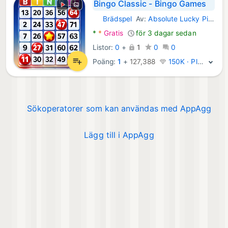
Bingo Classic - Bingo Games
Brädspel
Av:
Absolute Lucky Pig Games
Android Spel:
*
*
Gratis
för 3 dagar sedan
Listor:
0
+
1
0
0
Poäng:
1
+
127,388
150K · Platina
Sökoperatorer som kan användas med AppAgg
Lägg till i AppAgg