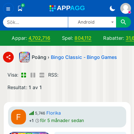
0
A
PP
A
GG
≡
Android
Appar:
4,702,716
Spel:
804,112
Rabatter:
31,
Poäng ›
Bingo Classic - Bingo Games
Visa:
RSS:
Resultat:
1
av
1
Florika
5,746
för 5 månader sedan
+1