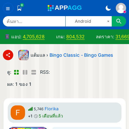
0
A
PP
A
GG
≡
Android
แอป:
4,705,628
เกม:
804,532
ลดราคา:
31,66
แต้มแล ›
Bingo Classic - Bingo Games
ดู:
RSS:
ผล:
1
ของ
1
Florika
5,746
5 เดือนที่แล้ว
+1