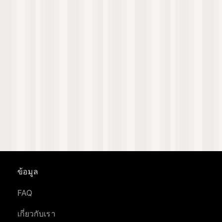
ข้อมูล
FAQ
เกี่ยวกับเรา