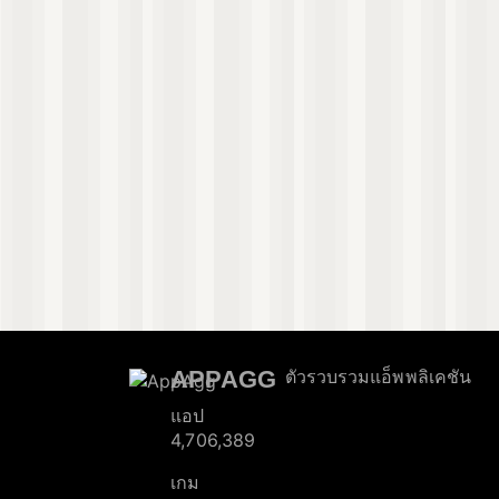
APPAGG
ตัวรวบรวมแอ็พพลิเคชัน
แอป
4,706,389
เกม