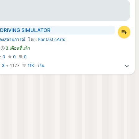
DRIVING SIMULATOR
องสถานการณ์
โดย:
FantasticArts
d เกม:
3 เดือนที่แล้ว
ร:
0
0
0
:
3
+
1,177
11K · เงิน