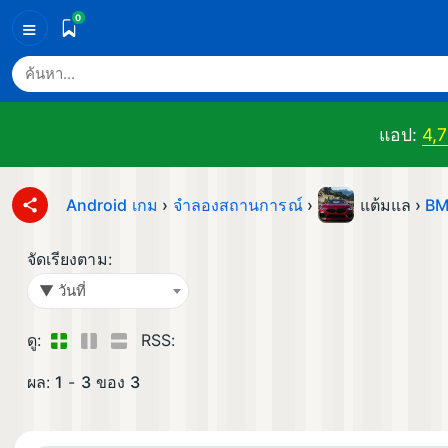
0
≡
แอป:
4,
Android เกม
›
จำลองสถานการณ์
›
แต้มแล ›
BM
จัดเรียงตาม:
▼ วันที่
ดู:
RSS:
ผล:
1
-
3
ของ
3