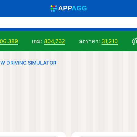
A
PP
A
GG
706,389
เกม:
804,762
ลดราคา:
31,210
ผู้
W DRIVING SIMULATOR