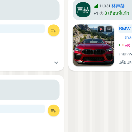
林声赫
11,031
3 เดือนที่แล้ว
+1
BMW 
จำล
Androi
*
*
ฟรี
รายกา
แต้มแล