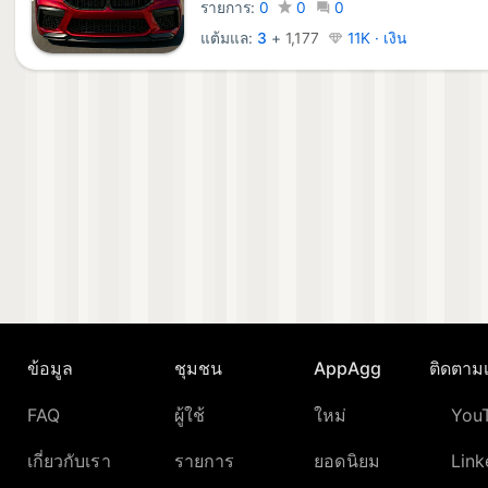
รายการ:
0
0
0
แต้มแล:
3
+
1,177
11K · เงิน
ข้อมูล
ชุมชน
AppAgg
ติดตามเ
FAQ
ผู้ใช้
ใหม่
You
เกี่ยวกับเรา
รายการ
ยอดนิยม
Link