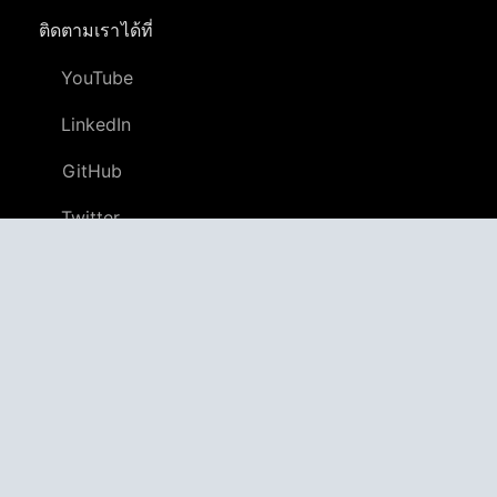
ติดตามเราได้ที่
YouTube
LinkedIn
GitHub
Twitter
Discord
APPAGG
ตัวรวบรวมแอ็พพลิเคชัน
แอป
4,699,132
เกม
803,200