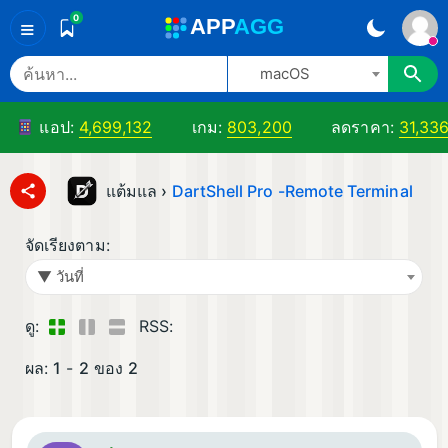
0
A
PP
A
GG
≡
macOS
แอป:
4,699,132
เกม:
803,200
ลดราคา:
31,33
แต้มแล ›
DartShell Pro -Remote Terminal
จัดเรียงตาม:
▼ วันที่
ดู:
RSS:
ผล:
1
-
2
ของ
2