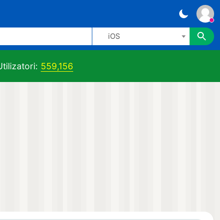
iOS
tilizatori:
559,156