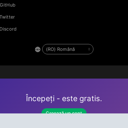
GitHub
Twitter
Discord
Începeți - este gratis.
Creează un cont