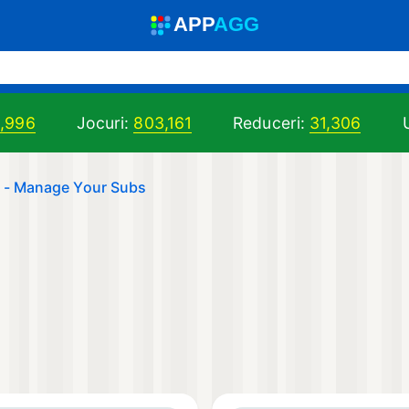
A
PP
A
GG
8,996
Jocuri:
803,161
Reduceri:
31,306
U
 - Manage Your Subs