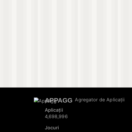
APPAGG
Agregator de Aplicații
Aplicații
4,698,996
Jocuri