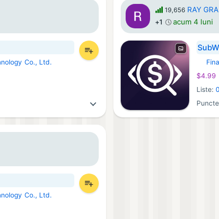
RAY GR
19,656
acum 4 luni
+1
SubWa
nology Co., Ltd.
Fin
iOS Apli
$4.99
Liste:
Puncte
nology Co., Ltd.