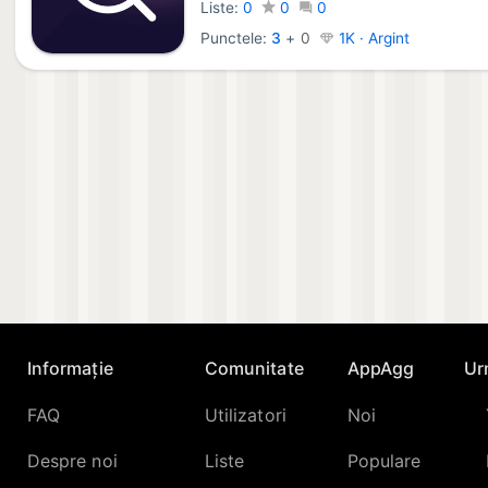
Liste:
0
0
0
Punctele:
3
+
0
1K · Argint
Informație
Comunitate
AppAgg
Ur
FAQ
Utilizatori
Noi
Despre noi
Liste
Populare