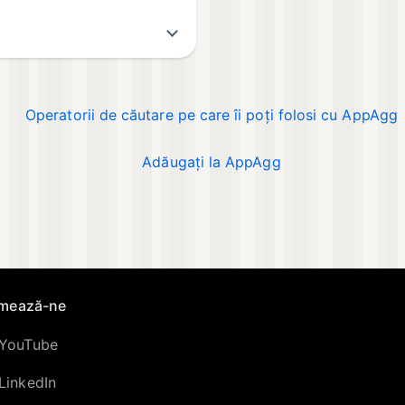
Operatorii de căutare pe care îi poți folosi cu AppAgg
Adăugați la AppAgg
mează-ne
YouTube
LinkedIn