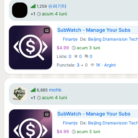
슈퍼기타
1,259
acum 4 luni
+1
SubWatch - Manage Your Subs
Finanţe
De:
Beijing Dramavision Tech
iOS Aplicații:
$4.99
acum 3 luni
Liste:
0
0
0
Punctele:
3
+
0
1K · Argint
mohb
6,885
acum 4 luni
+1
SubWatch - Manage Your Subs
Finanţe
De:
Beijing Dramavision Tech
iOS Aplicații:
$4.99
acum 3 luni