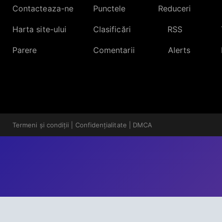
Contacteaza-ne
Punctele
Reduceri
Harta site-ului
Clasificări
RSS
Parere
Comentarii
Alerts
Termeni și condiții
|
Confidențialitate
|
DMCA