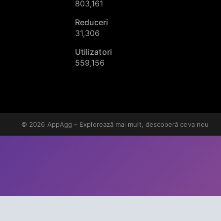
803,161
Reduceri
31,306
Utilizatori
559,156
© 2026
AppAgg – Explorează mai mult, descoperă ceva nou