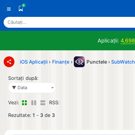
0
≡
Aplicații:
4,69
iOS Aplicații
›
Finanţe
›
Punctele ›
SubWatch
Sortați după:
▼ Data
Vezi:
RSS:
Rezultate:
1
-
3
de
3