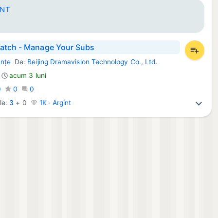
ANT
tch - Manage Your Subs
anţe
De:
Beijing Dramavision Technology Co., Ltd.
cații:
acum 3 luni
0
0
0
le:
3
+
0
1K · Argint